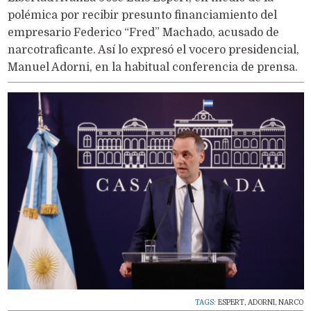
polémica por recibir presunto financiamiento del
empresario Federico “Fred” Machado, acusado de
narcotraficante. Así lo expresó el vocero presidencial,
Manuel Adorni, en la habitual conferencia de prensa.
TAGS:
ESPERT
,
ADORNI
,
NARCO